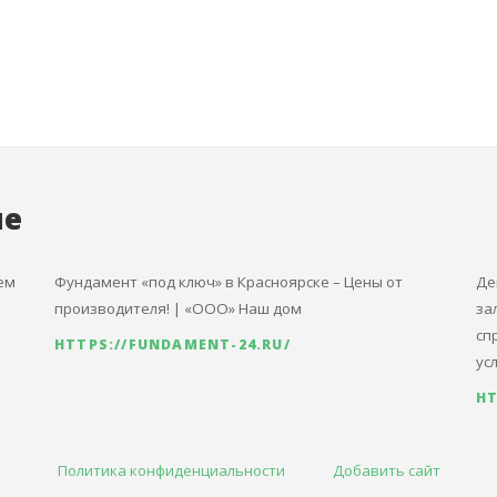
ые
ем
Фундамент «под ключ» в Красноярске – Цены от
Де
производителя! | «ООО» Наш дом
за
сп
HTTPS://FUNDAMENT-24.RU/
ус
HT
Политика конфиденциальности
Добавить сайт